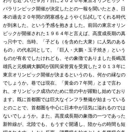
わりも近づいた９月７日に２０２０年東京オリンピック・
パラリンピック開催が決定したとの一報を聞いたとき、日
本の過去２０年間の閉塞感をようやく払拭してくれる時代
が到来した、という予感を抱きました。前回の東京オリン
ピックが開催された１９６４年と言えば、高度成長期の真
っ只中で、当時、「子ども（を含めた大衆）に人気のある
もの」の代名詞として、「巨人・大鵬・玉子焼き」という
ものが有名でしたけれども、その象徴でありました長嶋茂
雄氏と元横綱大鵬関が国民栄誉賞を受賞した２０１３年に
東京オリンピック開催が決まるというのも、何かの縁なの
でしょうか。巷では現在、「黄金の７年間」とまで言わ
れ、オリンピック成功のために世の中が躍動し始めており
ます。既に首都圏では巨大なインフラ整備が始まっている
とのことで、首都圏を中心に日本中が活気に溢れるのでは
ないでしょうか。また、高度成長期の象徴の一つであった
新幹線が、北陸でも、もうすぐ開通し、陸からの時間も短