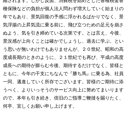
縮されます。しかし反面、消費税を始めとした各種税金各
種保険などの負担が個人法人問わず増大していく始まりの
年でもあり、景気回復の予感に浮かれるばかりでなく、景
気浮揚の上昇気流に乗る前に、飛び立つための足元を崩さ
ぬよう、気を引き締めている次第です。とは言え、今後、
景況感が上向くことは確かでしょうし、過去に学ぶ、とい
う思いが無いわけでもありませんが、２０世紀、昭和の高
度成長期のときのように、２１世紀でも再び、平成の高度
成長への期待が膨らむ今後、期待するだけでなく、皆様と
ともに、今年の干支にちなんで『勝ち馬』に乗る為、社員
一同、邁進していく所存でございます。皆様のご期待に添
うべく、よりいっそうのサービス向上に努めてまいります
ので、本年も引き続き、倍旧のご指導ご鞭撻を賜りたく、
何卒、宜しくお願い申し上げます。