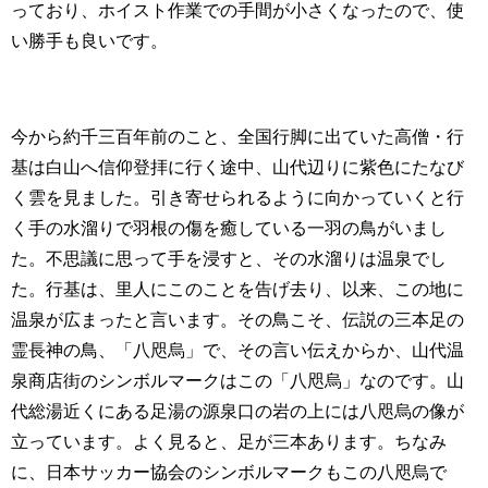
っており、ホイスト作業での手間が小さくなったので、使
い勝手も良いです。
今から約千三百年前のこと、全国行脚に出ていた高僧・行
基は白山へ信仰登拝に行く途中、山代辺りに紫色にたなび
く雲を見ました。引き寄せられるように向かっていくと行
く手の水溜りで羽根の傷を癒している一羽の鳥がいまし
た。不思議に思って手を浸すと、その水溜りは温泉でし
た。行基は、里人にこのことを告げ去り、以来、この地に
温泉が広まったと言います。その鳥こそ、伝説の三本足の
霊長神の鳥、「八咫烏」で、その言い伝えからか、山代温
泉商店街のシンボルマークはこの「八咫烏」なのです。山
代総湯近くにある足湯の源泉口の岩の上には八咫烏の像が
立っています。よく見ると、足が三本あります。ちなみ
に、日本サッカー協会のシンボルマークもこの八咫烏で