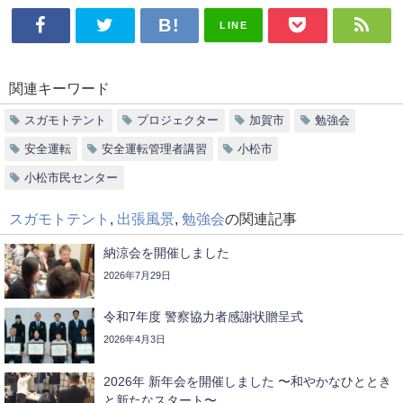
LINE
関連キーワード
スガモトテント
プロジェクター
加賀市
勉強会
安全運転
安全運転管理者講習
小松市
小松市民センター
スガモトテント
,
出張風景
,
勉強会
の関連記事
納涼会を開催しました
2026年7月29日
令和7年度 警察協力者感謝状贈呈式
2026年4月3日
2026年 新年会を開催しました 〜和やかなひととき
と新たなスタート〜