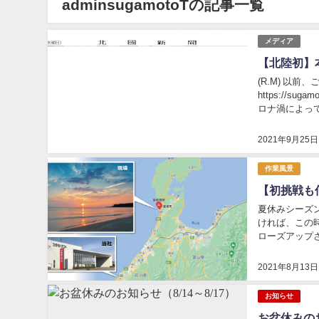
adminsugamotoTの記事一覧
メディア
【北陸初】
(R.M) 以
https://sug
ロナ渦によっ
志向にランクア
2021年9月25日
作業風景
【初挑戦も
夏休みシーズ
ければ、この
ローズアップ
回、次世代の「
2021年8月13日
お知らせ
お盆休みのお