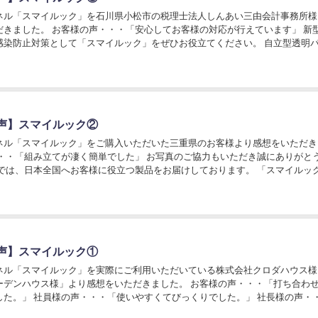
ネル「スマイルック」を石川県小松市の税理士法人しんあい三由会計事務所様
だきました。 お客様の声・・・「安心してお客様の対応が行えています」 新
感染防止対策として「スマイルック」をぜひお役立てください。 自立型透明
」の詳細は、こちらからご確認いただけます。...
声】スマイルック②
ネル「スマイルック」をご購入いただいた三重県のお客様より感想をいただき
・・・「組み立てが凄く簡単でした」 お写真のご協力もいただき誠にありがと
社では、日本全国へお客様に役立つ製品をお届けしております。 「スマイルッ
新しい生活様式」の実現を検討してみてはい...
声】スマイルック①
ネル「スマイルック」を実際にご利用いただいている株式会社クロダハウス様
ーデンハウス様」より感想をいただきました。 お客様の声・・・「打ち合わ
した。」 社員様の声・・・「使いやすくてびっくりでした。」 社長様の声・
上下自在なので必要な隙間で使いやすかった。幅は...