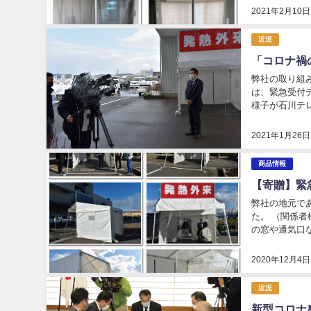
2021年2月10日
近況
「コロナ禍
弊社の取り組
は、緊急受付テ
様子が石川テ
に石川県内の「
2021年1月26日
商品情報
【寄贈】緊
弊社の地元で
た。 （関係
の窓や通気口
緊急時に少人数
2020年12月4日
近況
新型コロナ