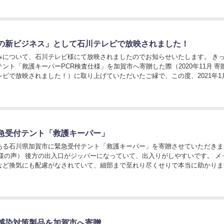
の新ビジネス」として石川テレビで放映されました！
みについて、石川テレビ様にて放映されましたのでお知らせいたします。 き
ント「救護キーパーPCR検査仕様」を加賀市へ寄贈した際（2020年11月 寄
レビで放映されました！）に取り上げていただいたご縁で、この度、2021年1
コロナ禍で頑張る企業」として弊...
急受付テント「救護キーパー」
ある石川県加賀市に緊急受付テント「救護キーパー」を寄贈させていただきま
者様の声） 後方の出入口がジッパーになっていて、出入りがしやすいです。 メ
など換気にも配慮がなされていて、細部まで至れり尽くせりで本当に助かりま
ですぐ設置できるのもありがたいです。 今回...
感染対策製品を加賀市へ寄贈