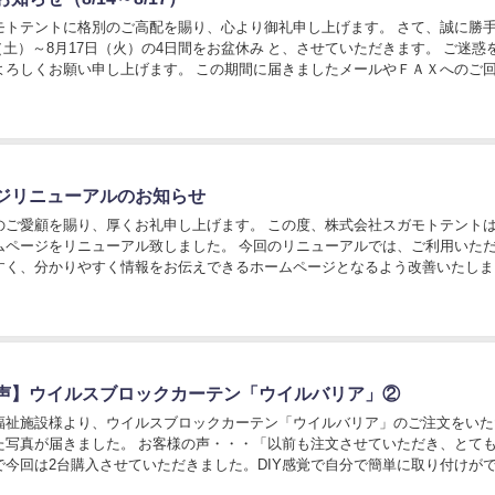
モトテントに格別のご高配を賜り、心より御礼申し上げます。 さて、誠に勝
日（土）～8月17日（火）の4日間をお盆休み と、させていただきます。 ご迷惑
よろしくお願い申し上げます。 この期間に届きましたメールやＦＡＸへのご
（水）以降に順次させていただきます...
ジリニューアルのお知らせ
のご愛顧を賜り、厚くお礼申し上げます。 この度、株式会社スガモトテント
ムページをリニューアル致しました。 今回のリニューアルでは、ご利用いた
すく、分かりやすく情報をお伝えできるホームページとなるよう改善いたしま
以上に使いやすいサイトを目指し、内容の充実を図...
声】ウイルスブロックカーテン「ウイルバリア」②
福祉施設様より、ウイルスブロックカーテン「ウイルバリア」のご注文をいた
た写真が届きました。 お客様の声・・・「以前も注文させていただき、とて
で今回は2台購入させていただきました。DIY感覚で自分で簡単に取り付けが
。」 通路の短い間隔に2台設置をしても、糸入...