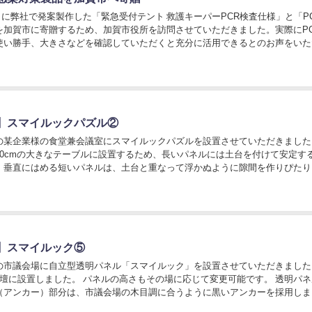
月4日に弊社で発案製作した「緊急受付テント 救護キーパーPCR検査仕様」と「P
を加賀市に寄贈するため、加賀市役所を訪問させていただきました。実際にP
使い勝手、大きさなどを確認していただくと充分に活用できるとのお声をいた
面の穴の位置、ボックス内の広さ、ス...
】スマイルックパズル②
の某企業様の食堂兼会議室にスマイルックパズルを設置させていただきました
行90cmの大きなテーブルに設置するため、長いパネルには土台を付けて安定す
。垂直にはめる短いパネルは、土台と重なって浮かぬように隙間を作りぴたり
しました。パネルの角も安全性を考えて丸...
】スマイルック⑤
の市議会場に自立型透明パネル「スマイルック」を設置させていただきました
演壇に設置しました。 パネルの高さもその場に応じて変更可能です。 透明パ
（アンカー）部分は、市議会場の木目調に合うように黒いアンカーを採用しま
場所に合わせて色を変えることで違った印象にな...