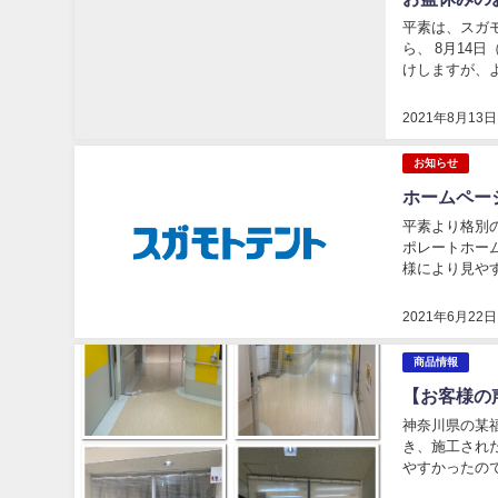
平素は、スガ
ら、 8月14
けしますが、
は、8月18日
2021年8月13日
お知らせ
ホームペー
平素より格別
ポレートホー
様により見や
た。 これまで
2021年6月22日
商品情報
【お客様の
神奈川県の某
き、施工され
やすかったの
ので助かります