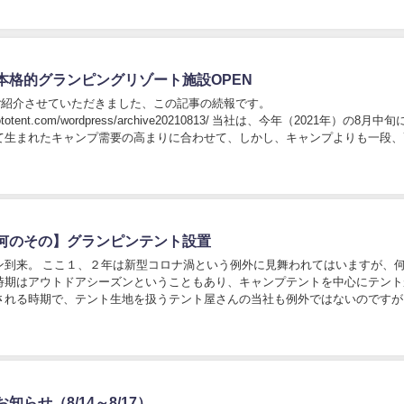
本格的グランピングリゾート施設OPEN
前、ご紹介させていただきました、この記事の続報です。
amototent.com/wordpress/archive20210813/ 当社は、今年（2021年）の8月中
て生まれたキャンプ需要の高まりに合わせて、しかし、キャンプよりも一段、
ップし...
何のその】グランピンテント設置
ン到来。 ここ１、２年は新型コロナ渦という例外に見舞われてはいますが、
時期はアウトドアシーズンということもあり、キャンプテントを中心にテント
される時期で、テント生地を扱うテント屋さんの当社も例外ではないのですが
キャンプテント」の形と言われる「グランピングテ...
知らせ（8/14～8/17）