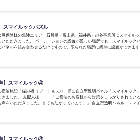
】スマイルックパズル
火災保険様の北陸エリア（石川県・富山県・福井県）の各事業所にスマイルッ
ていただきました。 パーテーションの設置が難しい場所でも、スマイルック
なパネルを組み合わせるだけですので、限られた場所に簡単に設置ができます
だからこそ圧迫感もなく今までの環境に馴染みます...
声】スマイルック④
の宿泊施設「森の栖 リゾート＆スパ」様に自立型透明パネル「スマイルック
だきました。 支配人様・・・「ご宿泊のお客様から対策をしっかりされてい
お声をいただきました。とても助かっています。」 自立型透明パネル「スマ
なる受付などに於いていただくことで飛沫感染...
声】スマイルック③