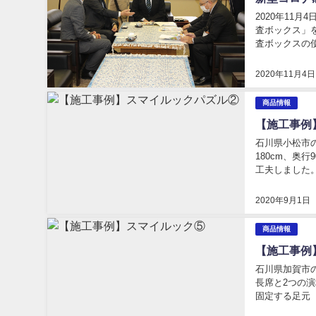
2020年11
査ボックス」
査ボックスの
ました。特に前
2020年11月4日
商品情報
【施工事例
石川県小松市
180cm、奥
工夫しました
まるように加工
2020年9月1日
商品情報
【施工事例
石川県加賀市
長席と2つの
固定する足元
た。 使用する